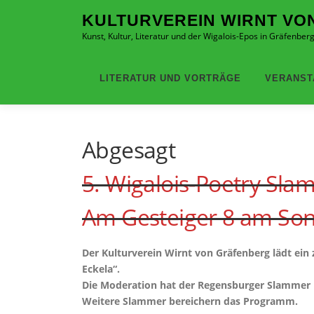
Zum
KULTURVEREIN WIRNT VO
Inhalt
Kunst, Kultur, Literatur und der Wigalois-Epos in Gräfenbe
springen
LITERATUR UND VORTRÄGE
VERANST
Abgesagt
5. Wigalois-Poetry Sla
Am Gesteiger 8 am Son
Der Kulturverein Wirnt von Gräfenberg lädt ein
Eckela“.
Die Moderation hat der Regensburger Slammer P
Weitere Slammer bereichern das Programm.