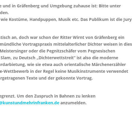
e und in Gräfenberg und Umgebung zuhause ist: Bitte unter
den.
l wie Kostüme, Handpuppen, Musik etc. Das Publikum ist die Jury
tisch an, doch war schon der Ritter Wirnt von Gräfenberg ein
ündliche Vortragspraxis mittelalterlicher Dichter weisen in die
Meistersinger oder die Pegnitzschäfer vom Pegnesischen
lam, zu Deutsch „Dichterwettstreit“ ist also die moderne
rdarbietung, wie sie etwa auch orientalische Märchenerzähler
sie-Wettbewerb in der Regel keine Musikinstrumente verwendet
vorgetragenen Texte und der gekonnte Vortrag.
 begrenzt. Um den Zuspruch in Bahnen zu lenken
@kunstundmehrinfranken.de
anzumelden.