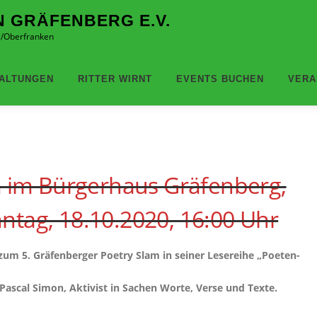
N GRÄFENBERG E.V.
rg/Oberfranken
ALTUNGEN
RITTER WIRNT
EVENTS BUCHEN
VERA
m im Bürgerhaus Gräfenberg,
ntag, 18.10.2020, 16:00 Uhr
 zum 5. Gräfenberger Poetry Slam in seiner Lesereihe „Poeten-
ascal Simon, Aktivist in Sachen Worte, Verse und Texte.