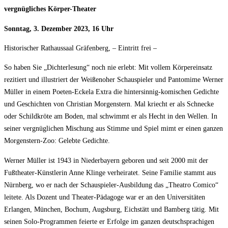
vergnügliches Körper-Theater
Sonntag, 3. Dezember 2023, 16 Uhr
Historischer Rathaussaal Gräfenberg, – Eintritt frei –
So haben Sie „Dichterlesung“ noch nie erlebt: Mit vollem Körpereinsatz
rezitiert und illustriert der Weißenoher Schauspieler und Pantomime Werner
Müller in einem Poeten-Eckela Extra die hintersinnig-komischen Gedichte
und Geschichten von Christian Morgenstern. Mal kriecht er als Schnecke
oder Schildkröte am Boden, mal schwimmt er als Hecht in den Wellen. In
seiner vergnüglichen Mischung aus Stimme und Spiel mimt er einen ganzen
Morgenstern-Zoo: Gelebte Gedichte.
Werner Müller ist 1943 in Niederbayern geboren und seit 2000 mit der
Fußtheater-Künstlerin Anne Klinge verheiratet. Seine Familie stammt aus
Nürnberg, wo er nach der Schauspieler-Ausbildung das „Theatro Comico“
leitete. Als Dozent und Theater-Pädagoge war er an den Universitäten
Erlangen, München, Bochum, Augsburg, Eichstätt und Bamberg tätig. Mit
seinen Solo-Programmen feierte er Erfolge im ganzen deutschsprachigen