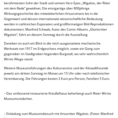
berühmtesten Sohn der Stadt und seinem Vers-Epos „Wigalois, der Ritter
mit dem Rade“ gewidmet. Die einzigartige über 800jährige
Wirkungsgeschichte des mittelalterlichen Artusromans bis in die
Gegenwart und dessen internationale wissenschaftliche Bedeutung
werden in zahlreichen Exponaten und großformatigen Bild-Reproduktionen
dokumentiert. Manfred Schwab, Autor des Comic-Albums „Glücksritter
Wigalois“, führt an diesem Sonntag durch die Ausstellung.
Daneben ist auch ein Blick in die reich ausgestattete mechanische
Werkstatt von 1917 im Erdgeschoss möglich, sowie ein Gang zum
gegenüber im Stadtgraben liegenden Burgstall, wo sehr wahrscheinlich
Wirnts Wiege stand.
Weitere Museumsführungen des Kulturvereins und der Altstadtfreunde
jeweils am dritten Sonntag im Monat um 15 Uhr oder nach telefonischer
Vereinbarung. Die Führungen kosten 3 Euro pro Person, Familien 5 Euro.
– Das umfassend restaurierte Kräußelhaus beherbergt auch Ritter Wirnts
Museumsstübchen.
– Einladung zum Museumsbesuch mit Artusritter Wigalois. (Fotos: Manfred