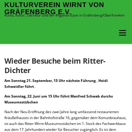
Zum
KULTURVEREIN WIRNT VON
Inhalt
GRÄFENBERG E.V.
springen
Kunst, Kultur, Literatur und der Wigalois-Epos in Gräfenberg/Oberfranken
Menü
LITERATUR UND VORTRÄGE
VERANSTALTUNGEN
Wieder Besuche beim Ritter-
Dichter
RITTER WIRNT
EVENTS BUCHEN
Am Sonntag 21. September, 15 Uhr nächste Führung
,
Heidi
Schweidler führt
.
Am Sonntag, 22. Juni um 15 Uhr führt Manfred Schwab durchs
VERANSTALTUNGSORTE
HERUNTERLADEN
Museumsstübchen
Nach der Neu-Eröffnung des zwei Jahre lang umfassend restaurierten
Kräußelhauses in der Bahnhofstraße 16, gegenüber dem Komunbrauhaus,
ist auch das Ritter-Wirnt-Museumsstübchen im 1. Stock des Fachwerkbaus
aus dem 17. Jahrhundert wieder für Besucher zugänglich. Es ist dem