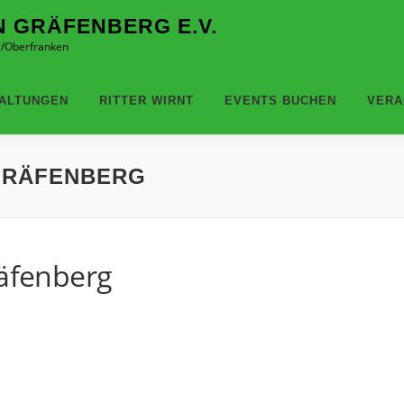
N GRÄFENBERG E.V.
rg/Oberfranken
ALTUNGEN
RITTER WIRNT
EVENTS BUCHEN
VERA
 GRÄFENBERG
räfenberg