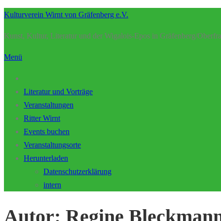
Zum
Kulturverein Wirnt von Gräfenberg e.V.
Inhalt
Kunst, Kultur, Literatur und der Wigalois-Epos in Gräfenberg/Oberfr
springen
Menü
Literatur und Vorträge
Veranstaltungen
Ritter Wirnt
Events buchen
Veranstaltungsorte
Herunterladen
Datenschutzerklärung
intern
Autor:
Regine Bleckman